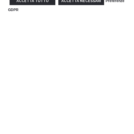
ACCETTA TUTTO
ACCETTA NECESSARI
Preferenze
GDPR