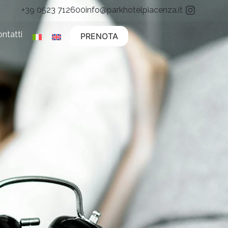
+39 0523 712600
info@parkhotelpiacenza.it
ntatti
PRENOTA