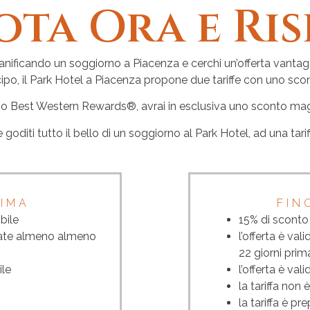
ota Ora e Ris
ianificando un soggiorno a Piacenza e cerchi un’offerta vanta
ipo, il Park Hotel a Piacenza propone due tariffe con uno sconto
ocio Best Western Rewards®, avrai in esclusiva uno sconto mag
goditi tutto il bello di un soggiorno al Park Hotel, ad una tar
RIMA
FIN
bile
15% di sconto s
ttuate almeno almeno
l’offerta è va
22 giorni prim
ile
l’offerta è val
la tariffa non
la tariffa è p