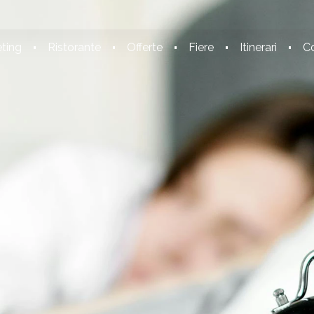
ting
Ristorante
Offerte
Fiere
Itinerari
Co