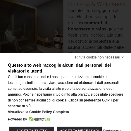
Fitness & Wellness
Durante il tuo soggiorno al
Park Hotel potrai ritagliarti
preziosi
momenti di
benessere e relax
grazie ai
nostri spazi dedicati alla cura
del corpo: la
palestra
e la
sauna
, accessibili dalle 7 alle
23, offrono l’ambiente ideale
Rifiuta cookie non necessari ✕
per iniziare la giornata con
Questo sito web raccoglie alcuni dati personali dei
energia o per concluderla con
visitatori e utenti
una parentesi rigenerante.
Con il tuo consenso, noi e i nostri partner utilizziamo i cookie e
Contattando la reception
tecnologie simili per archiviare, accedere ed elaborare i dati personali
troverai la sauna già riscaldata
come, ad esempio, la visita al sito web o la personalizzazione degli
e i teli pronti. È disponibile
annunci. Poiché rispettiamo il tuo diritto alla privacy, è possibile scegliere
di non consentire alcuni tipi di cookie. Clicca su preferenze GDPR per
anche un
fisioterapista
per
saperne di più.
massaggi rilassanti o
Visualizza la Cookie Policy Completa
decontratturanti, ideali per
sciogliere tensioni e ritrovare
Powered by
equilibrio dopo una lunga
ACCETTA TUTTO
ACCETTA NECESSARI
Preferenze